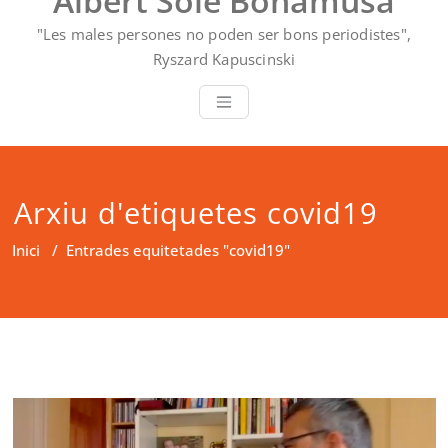
Albert Solé Bonamusa
"Les males persones no poden ser bons periodistes",
Ryszard Kapuscinski
Arxiu d'etiquetes covid19
Inici
/
Entrades equitetades "covid19"