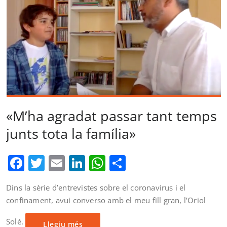
«M’ha agradat passar tant temps
junts tota la família»
Facebook
Twitter
Email
LinkedIn
WhatsApp
Comparteix
Dins la sèrie d’entrevistes sobre el coronavirus i el
confinament, avui converso amb el meu fill gran, l’Oriol
Solé.
Llegiu més