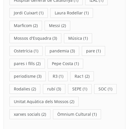
Hospital General de Catalunya
(1)
IZAL
(1)
Jordi Cuixart
(1)
Laura Rodellar
(1)
Marficom
(2)
Messi
(2)
Mossos d'Esquadra
(3)
Música
(1)
Ostetrícia
(1)
pandemia
(3)
pare
(1)
pares i fills
(2)
Pepe Costa
(1)
periodisme
(3)
R3
(1)
Rac1
(2)
Rodalies
(2)
rubí
(3)
SEPE
(1)
SOC
(1)
Unitat Aquàtica dels Mossos
(2)
xarxes socials
(2)
Òmnium Cultural
(1)