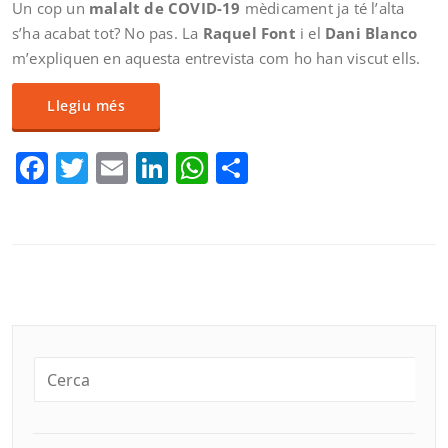
Un cop un
malalt de COVID-19
mèdicament ja té l’alta
s’ha acabat tot? No pas. La
Raquel Font
i el
Dani Blanco
m’expliquen en aquesta entrevista com ho han viscut ells.
Llegiu més
Facebook
Twitter
Email
LinkedIn
WhatsApp
Comparteix