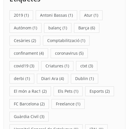
2019
(1)
Antoni Bassas
(1)
Atur
(1)
Autònom
(1)
balanç
(1)
Barça
(6)
Cesàries
(2)
Comptabilització
(1)
confinament
(4)
coronavirus
(5)
covid19
(3)
Criatures
(1)
ctxt
(3)
derbi
(1)
Diari Ara
(4)
Dublin
(1)
El món a Rac1
(2)
Els Pets
(1)
Esports
(2)
FC Barcelona
(2)
Freelance
(1)
Guàrdia Civil
(3)