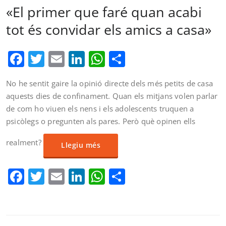
«El primer que faré quan acabi
tot és convidar els amics a casa»
Facebook
Twitter
Email
LinkedIn
WhatsApp
Comparteix
No he sentit gaire la opinió directe dels més petits de casa
aquests dies de confinament. Quan els mitjans volen parlar
de com ho viuen els nens i els adolescents truquen a
psicòlegs o pregunten als pares. Però què opinen ells
realment?
Llegiu més
Facebook
Twitter
Email
LinkedIn
WhatsApp
Comparteix