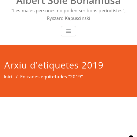
Albert Solé Bonamusa
"Les males persones no poden ser bons periodistes",
Ryszard Kapuscinski
Arxiu d'etiquetes 2019
Inici
/
Entrades equitetades "2019"