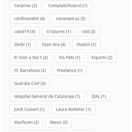
Cesàries
(2)
Comptabilització
(1)
confinament
(4)
coronavirus
(5)
covid19
(3)
Criatures
(1)
ctxt
(3)
derbi
(1)
Diari Ara
(4)
Dublin
(1)
El món a Rac1
(2)
Els Pets
(1)
Esports
(2)
FC Barcelona
(2)
Freelance
(1)
Guàrdia Civil
(3)
Hospital General de Catalunya
(1)
IZAL
(1)
Jordi Cuixart
(1)
Laura Rodellar
(1)
Marficom
(2)
Messi
(2)