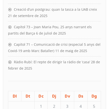
Creació d’un postgrau: quan la tasca a la UAB creix
21 de setembre de 2025
Capítol 73 – Joan Maria Pou, 25 anys narrant els
partits del Barça
6 de juliol de 2025
Capítol 71 – Comunicació de crisi (especial 5 anys del
Covid-19 amb Marc Bataller)
11 de maig de 2025
Ràdio Rubí: El repte de dirigir la ràdio de ‘casa’
28 de
febrer de 2025
Dl
Dt
Dc
Dj
Dv
Ds
Dg
1
2
3
4
5