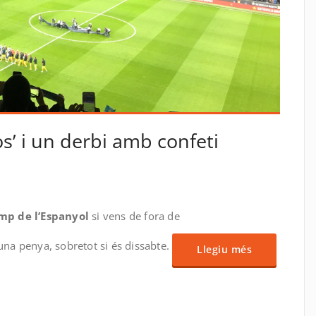
os’ i un derbi amb confeti
p
teix
mp de l’Espanyol
si vens de fora de
una penya, sobretot si és dissabte.
Llegiu més
p
teix