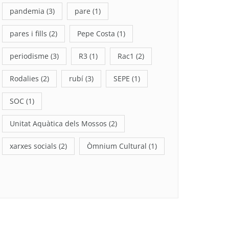
pandemia
(3)
pare
(1)
pares i fills
(2)
Pepe Costa
(1)
periodisme
(3)
R3
(1)
Rac1
(2)
Rodalies
(2)
rubí
(3)
SEPE
(1)
SOC
(1)
Unitat Aquàtica dels Mossos
(2)
xarxes socials
(2)
Òmnium Cultural
(1)