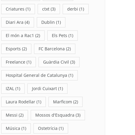
Criatures
(1)
ctxt
(3)
derbi
(1)
Diari Ara
(4)
Dublin
(1)
El món a Rac1
(2)
Els Pets
(1)
Esports
(2)
FC Barcelona
(2)
Freelance
(1)
Guàrdia Civil
(3)
Hospital General de Catalunya
(1)
IZAL
(1)
Jordi Cuixart
(1)
Laura Rodellar
(1)
Marficom
(2)
Messi
(2)
Mossos d'Esquadra
(3)
Música
(1)
Ostetrícia
(1)