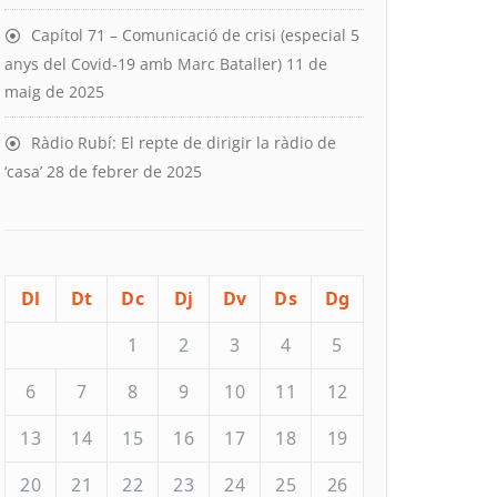
Capítol 71 – Comunicació de crisi (especial 5
anys del Covid-19 amb Marc Bataller)
11 de
maig de 2025
Ràdio Rubí: El repte de dirigir la ràdio de
‘casa’
28 de febrer de 2025
Dl
Dt
Dc
Dj
Dv
Ds
Dg
1
2
3
4
5
6
7
8
9
10
11
12
13
14
15
16
17
18
19
20
21
22
23
24
25
26