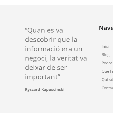
Nav
“Quan es va
descobrir que la
Inici
informació era un
Blog
negoci, la veritat va
Podca
deixar de ser
Què fa
important”
Qui s
Conta
Ryszard Kapuscinski