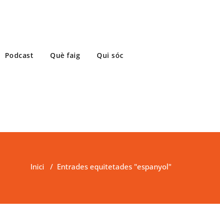
Podcast
Què faig
Qui sóc
Inici
/
Entrades equitetades "espanyol"