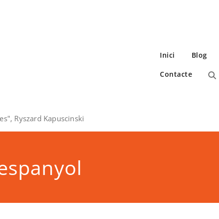
Inici
Blog
Contacte
es", Ryszard Kapuscinski
 espanyol