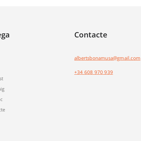
ega
Contacte
albertsbonamusa@gmail.com
+34 608 970 939
st
ig
óc
cte