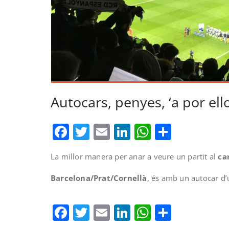
Autocars, penyes, ‘a por ell
Facebook
Twitter
Email
LinkedIn
WhatsAp
Compar
La millor manera per anar a veure un partit al
ca
Barcelona/Prat/Cornellà
, és amb un autocar d’
Facebook
Twitter
Email
LinkedIn
WhatsAp
Compar