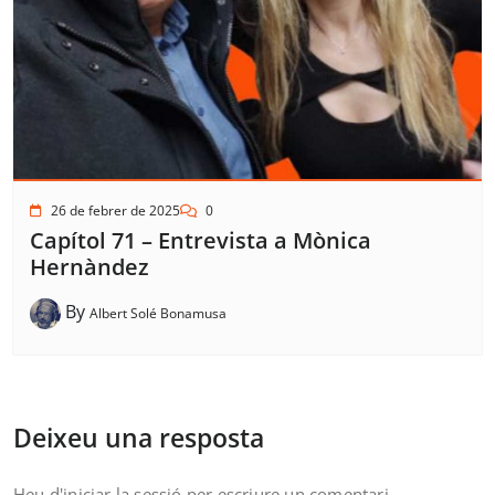
26 de febrer de 2025
0
Capítol 71 – Entrevista a Mònica
Hernàndez
By
Albert Solé Bonamusa
Deixeu una resposta
Heu d'
iniciar la sessió
per escriure un comentari.