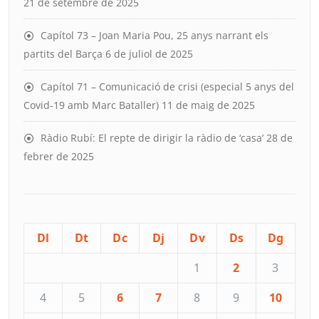
21 de setembre de 2025
Capítol 73 – Joan Maria Pou, 25 anys narrant els
partits del Barça
6 de juliol de 2025
Capítol 71 – Comunicació de crisi (especial 5 anys del
Covid-19 amb Marc Bataller)
11 de maig de 2025
Ràdio Rubí: El repte de dirigir la ràdio de ‘casa’
28 de
febrer de 2025
Dl
Dt
Dc
Dj
Dv
Ds
Dg
1
2
3
4
5
6
7
8
9
10