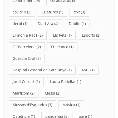
confinament
(4)
coronavirus
(5)
covid19
(3)
Criatures
(1)
ctxt
(3)
derbi
(1)
Diari Ara
(4)
Dublin
(1)
El món a Rac1
(2)
Els Pets
(1)
Esports
(2)
FC Barcelona
(2)
Freelance
(1)
Guàrdia Civil
(3)
Hospital General de Catalunya
(1)
IZAL
(1)
Jordi Cuixart
(1)
Laura Rodellar
(1)
Marficom
(2)
Messi
(2)
Mossos d'Esquadra
(3)
Música
(1)
Ostetrícia
(1)
pandemia
(3)
pare
(1)