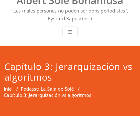
Albert Solé Bonamusa
"Les males persones no poden ser bons periodistes",
Ryszard Kapuscinski
Capítulo 3: Jerarquización vs
algoritmos
Inici
/
Podcast: La Sala de Solé
/
Capítulo 3: Jerarquización vs algoritmos