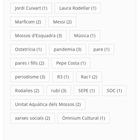
Jordi Cuixart
(1)
Laura Rodellar
(1)
Marficom
(2)
Messi
(2)
Mossos d'Esquadra
(3)
Música
(1)
Ostetrícia
(1)
pandemia
(3)
pare
(1)
pares i fills
(2)
Pepe Costa
(1)
periodisme
(3)
R3
(1)
Rac1
(2)
Rodalies
(2)
rubí
(3)
SEPE
(1)
SOC
(1)
Unitat Aquàtica dels Mossos
(2)
xarxes socials
(2)
Òmnium Cultural
(1)