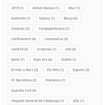
2019
(1)
Antoni Bassas
(1)
Atur
(1)
Autònom
(1)
balanç
(1)
Barça
(6)
Cesàries
(2)
Comptabilització
(1)
confinament
(4)
coronavirus
(5)
covid19
(3)
Criatures
(1)
ctxt
(3)
derbi
(1)
Diari Ara
(4)
Dublin
(1)
El món a Rac1
(2)
Els Pets
(1)
Esports
(2)
FC Barcelona
(2)
Freelance
(1)
Guàrdia Civil
(3)
Hospital General de Catalunya
(1)
IZAL
(1)