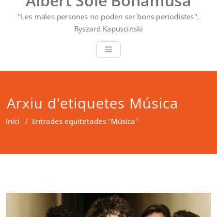
Albert Solé Bonamusa
"Les males persones no poden ser bons periodistes",
Ryszard Kapuscinski
Arxiu d'etiquetes Música
Inici
/
Entrades equitetades "Música"