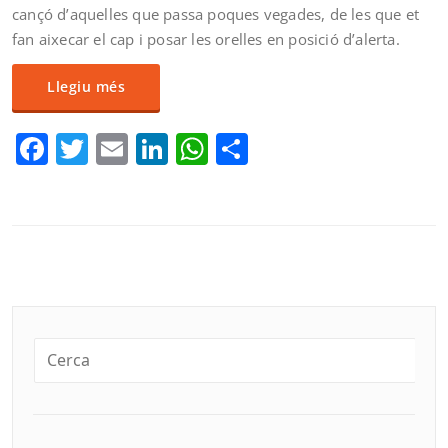
cançó d’aquelles que passa poques vegades, de les que et
fan aixecar el cap i posar les orelles en posició d’alerta.
Llegiu més
Facebook
Twitter
Email
LinkedIn
WhatsApp
Comparteix