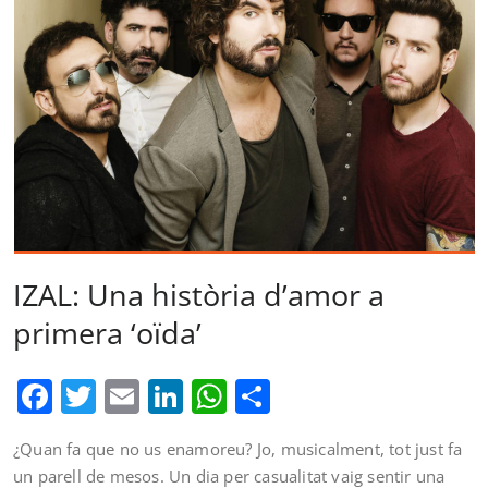
IZAL: Una història d’amor a
primera ‘oïda’
Facebook
Twitter
Email
LinkedIn
WhatsApp
Comparteix
¿Quan fa que no us enamoreu? Jo, musicalment, tot just fa
un parell de mesos. Un dia per casualitat vaig sentir una