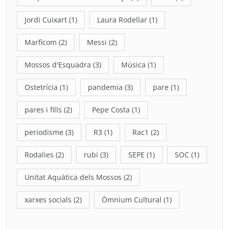
Jordi Cuixart
(1)
Laura Rodellar
(1)
Marficom
(2)
Messi
(2)
Mossos d'Esquadra
(3)
Música
(1)
Ostetrícia
(1)
pandemia
(3)
pare
(1)
pares i fills
(2)
Pepe Costa
(1)
periodisme
(3)
R3
(1)
Rac1
(2)
Rodalies
(2)
rubí
(3)
SEPE
(1)
SOC
(1)
Unitat Aquàtica dels Mossos
(2)
xarxes socials
(2)
Òmnium Cultural
(1)