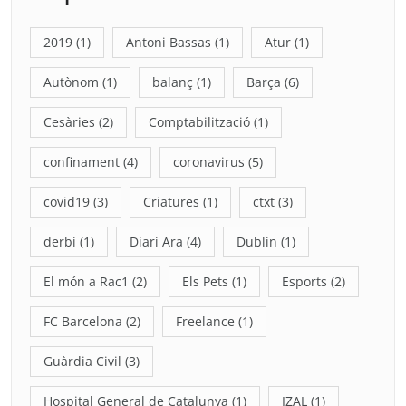
2019
(1)
Antoni Bassas
(1)
Atur
(1)
Autònom
(1)
balanç
(1)
Barça
(6)
Cesàries
(2)
Comptabilització
(1)
confinament
(4)
coronavirus
(5)
covid19
(3)
Criatures
(1)
ctxt
(3)
derbi
(1)
Diari Ara
(4)
Dublin
(1)
El món a Rac1
(2)
Els Pets
(1)
Esports
(2)
FC Barcelona
(2)
Freelance
(1)
Guàrdia Civil
(3)
Hospital General de Catalunya
(1)
IZAL
(1)