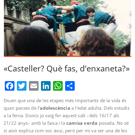
«Casteller? Què fas, d’enxaneta?»
Facebook
Twitter
Email
LinkedIn
WhatsApp
Comparteix
Diuen que una de les etapes més importants de la vida és
quan passes de l’
adolescència
a l’edat adulta. Dels estudis
a la feina. Doncs jo vaig fer aquest salt –dels 16/17 als
21/22 anys– amb la faixa i la
camisa verda
posada. No sé
si això explica com soc avui, però per mi va ser una de les