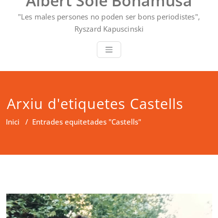
Albert Solé Bonamusa
"Les males persones no poden ser bons periodistes",
Ryszard Kapuscinski
Arxiu d'etiquetes Castells
Inici
/
Entrades equitetades "Castells"