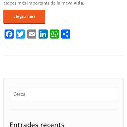
etapes més importants de la meva
vida
.
Llegiu més
Facebook
Twitter
Email
LinkedIn
WhatsApp
Comparteix
Entrades recents