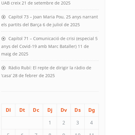
UAB creix
21 de setembre de 2025
Capítol 73 – Joan Maria Pou, 25 anys narrant
els partits del Barça
6 de juliol de 2025
Capítol 71 – Comunicació de crisi (especial 5
anys del Covid-19 amb Marc Bataller)
11 de
maig de 2025
Ràdio Rubí: El repte de dirigir la ràdio de
‘casa’
28 de febrer de 2025
Dl
Dt
Dc
Dj
Dv
Ds
Dg
1
2
3
4