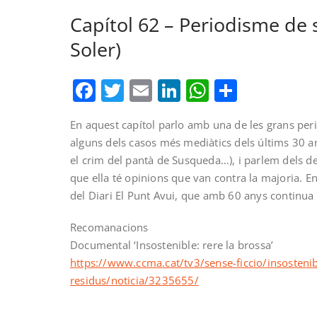
Capítol 62 – Periodisme de 
Soler)
Facebook
Twitter
Email
LinkedIn
WhatsAp
Compar
En aquest capítol parlo amb una de les grans peri
alguns dels casos més mediàtics dels últims 30 any
el crim del pantà de Susqueda…), i parlem dels de
que ella té opinions que van contra la majoria.
Ent
del Diari El Punt Avui, que amb 60 anys continua t
Recomanacions
Documental ‘Insostenible: rere la brossa’
https://www.ccma.cat/tv3/sense-ficcio/insostenibl
residus/noticia/3235655/