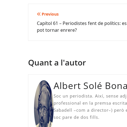
Navegació
Previous
Capítol 61 – Periodistes fent de polítics: es
d'entrades
pot tornar enrere?
Quant a l'autor
Albert Solé Bo
Soc un periodista. Així, sense adj
professional en la premsa escrita 
Sabadell –com a director–) però e
soc pare de dos fills.