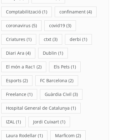
Comptabilització
(1)
confinament
(4)
coronavirus
(5)
covid19
(3)
Criatures
(1)
ctxt
(3)
derbi
(1)
Diari Ara
(4)
Dublin
(1)
El món a Rac1
(2)
Els Pets
(1)
Esports
(2)
FC Barcelona
(2)
Freelance
(1)
Guàrdia Civil
(3)
Hospital General de Catalunya
(1)
IZAL
(1)
Jordi Cuixart
(1)
Laura Rodellar
(1)
Marficom
(2)