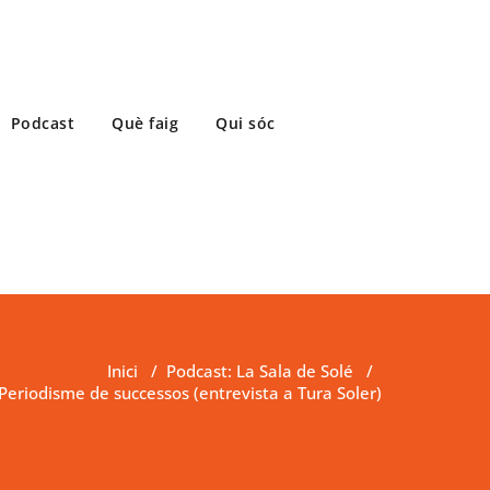
Podcast
Què faig
Qui sóc
Inici
/
Podcast: La Sala de Solé
/
 Periodisme de successos (entrevista a Tura Soler)