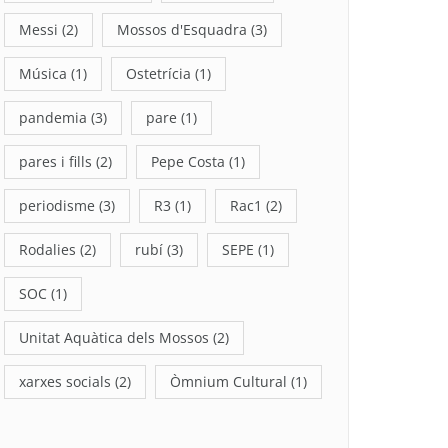
Messi
(2)
Mossos d'Esquadra
(3)
Música
(1)
Ostetrícia
(1)
pandemia
(3)
pare
(1)
pares i fills
(2)
Pepe Costa
(1)
periodisme
(3)
R3
(1)
Rac1
(2)
Rodalies
(2)
rubí
(3)
SEPE
(1)
SOC
(1)
Unitat Aquàtica dels Mossos
(2)
xarxes socials
(2)
Òmnium Cultural
(1)