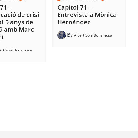
71 –
Capítol 71 –
ació de crisi
Entrevista a Mònica
al 5 anys del
Hernàndez
19 amb Marc
By
Albert Solé Bonamusa
r)
ert Solé Bonamusa