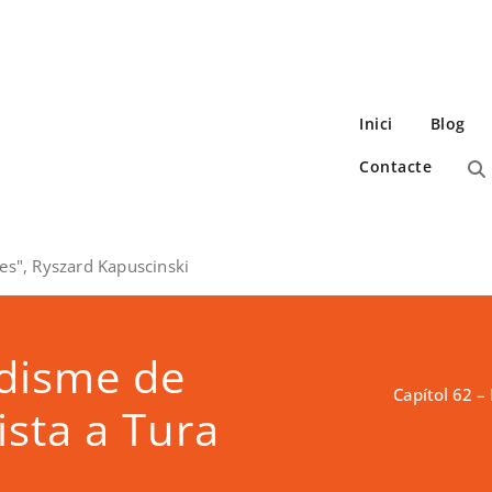
Inici
Blog
Contacte
es", Ryszard Kapuscinski
odisme de
Capítol 62 –
ista a Tura