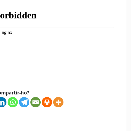
p
teix
ompartir-ho?