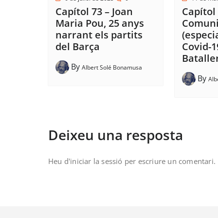
Capítol 73 – Joan
Capítol 
Maria Pou, 25 anys
Comunic
narrant els partits
(especi
del Barça
Covid-
Batalle
By
Albert Solé Bonamusa
By
Alb
Deixeu una resposta
Heu d'
iniciar la sessió
per escriure un comentari.