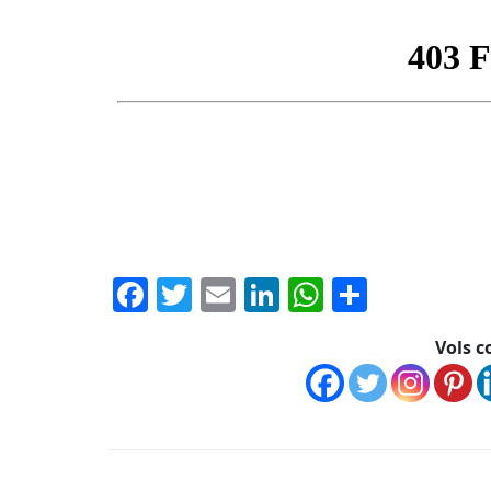
Facebook
Twitter
Email
LinkedIn
WhatsAp
Compar
Vols c