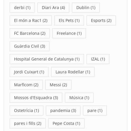
derbi
(1)
Diari Ara
(4)
Dublin
(1)
El món a Rac1
(2)
Els Pets
(1)
Esports
(2)
FC Barcelona
(2)
Freelance
(1)
Guàrdia Civil
(3)
Hospital General de Catalunya
(1)
IZAL
(1)
Jordi Cuixart
(1)
Laura Rodellar
(1)
Marficom
(2)
Messi
(2)
Mossos d'Esquadra
(3)
Música
(1)
Ostetrícia
(1)
pandemia
(3)
pare
(1)
pares i fills
(2)
Pepe Costa
(1)