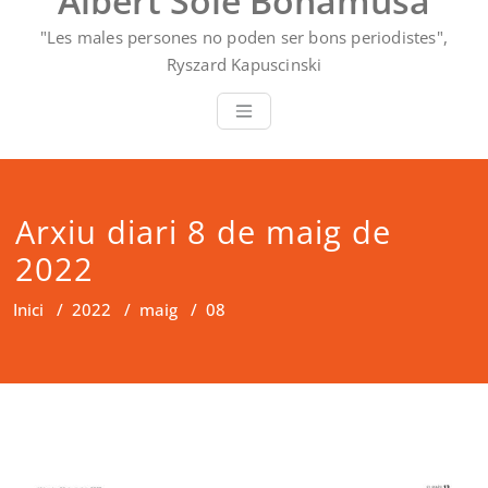
Albert Solé Bonamusa
"Les males persones no poden ser bons periodistes",
Ryszard Kapuscinski
Arxiu diari 8 de maig de
2022
Inici
/
2022
/
maig
/
08