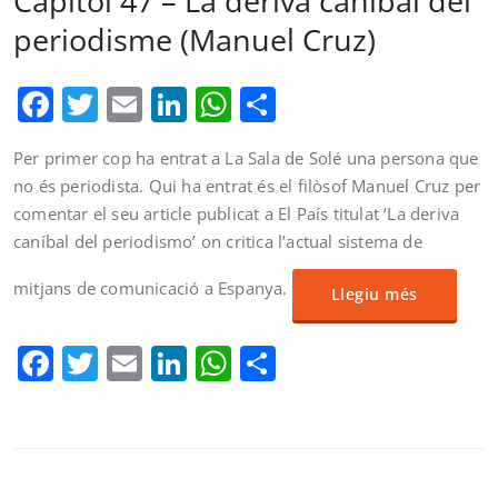
Capítol 47 – La deriva caníbal del
periodisme (Manuel Cruz)
Facebook
Twitter
Email
LinkedIn
WhatsApp
Comparteix
Per primer cop ha entrat a La Sala de Solé una persona que
no és periodista. Qui ha entrat és el filòsof Manuel Cruz per
comentar el seu article publicat a El País titulat ‘La deriva
caníbal del periodismo’ on critica l’actual sistema de
mitjans de comunicació a Espanya.
Llegiu més
Facebook
Twitter
Email
LinkedIn
WhatsApp
Comparteix