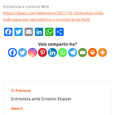
Entrevista a Lorenzo Milá
https://elpais.com/television/2021-10-16/lorenzo-mila-
todo-pasa-por-periodismo-y-no-todo-lo-es.html
Facebook
Twitter
Email
LinkedIn
WhatsApp
Comparteix
Vols compartir-ho?
Navegació
Previous
d'entrades
Entrevista amb Ernesto Ekaizer
Next