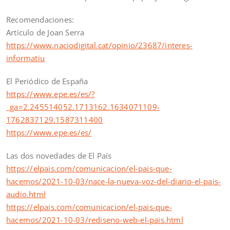
Recomendaciones:
Artículo de Joan Serra
https://www.naciodigital.cat/opinio/23687/interes-
informatiu
El Periódico de España
https://www.epe.es/es/?
_ga=2.245514052.1713162.1634071109-
1762837129.1587311400
https://www.epe.es/es/
Las dos novedades de El País
https://elpais.com/comunicacion/el-pais-que-
hacemos/2021-10-03/nace-la-nueva-voz-del-diario-el-pais-
audio.html
https://elpais.com/comunicacion/el-pais-que-
hacemos/2021-10-03/rediseno-web-el-pais.html