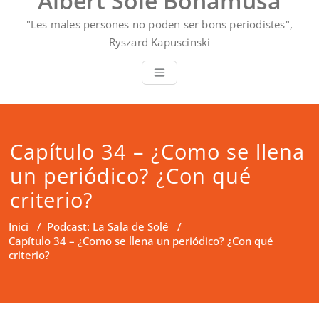
Albert Solé Bonamusa
"Les males persones no poden ser bons periodistes",
Ryszard Kapuscinski
Capítulo 34 – ¿Como se llena
un periódico? ¿Con qué
criterio?
Inici
/
Podcast: La Sala de Solé
/
Capítulo 34 – ¿Como se llena un periódico? ¿Con qué
criterio?