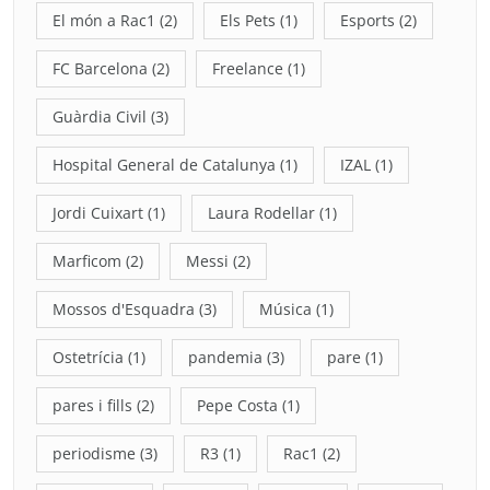
El món a Rac1
(2)
Els Pets
(1)
Esports
(2)
FC Barcelona
(2)
Freelance
(1)
Guàrdia Civil
(3)
Hospital General de Catalunya
(1)
IZAL
(1)
Jordi Cuixart
(1)
Laura Rodellar
(1)
Marficom
(2)
Messi
(2)
Mossos d'Esquadra
(3)
Música
(1)
Ostetrícia
(1)
pandemia
(3)
pare
(1)
pares i fills
(2)
Pepe Costa
(1)
periodisme
(3)
R3
(1)
Rac1
(2)