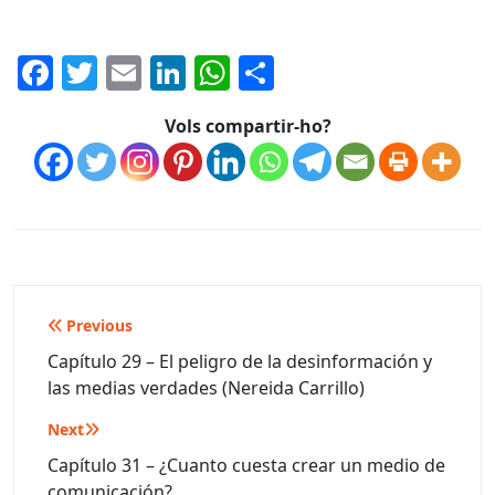
Facebook
Twitter
Email
LinkedIn
WhatsApp
Comparteix
Vols compartir-ho?
Navegació
Previous
d'entrades
Capítulo 29 – El peligro de la desinformación y
las medias verdades (Nereida Carrillo)
Next
Capítulo 31 – ¿Cuanto cuesta crear un medio de
comunicación?