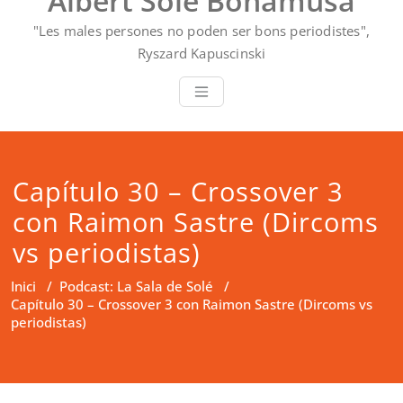
Albert Solé Bonamusa
"Les males persones no poden ser bons periodistes",
Ryszard Kapuscinski
Capítulo 30 – Crossover 3
con Raimon Sastre (Dircoms
vs periodistas)
Inici
/
Podcast: La Sala de Solé
/
Capítulo 30 – Crossover 3 con Raimon Sastre (Dircoms vs
periodistas)