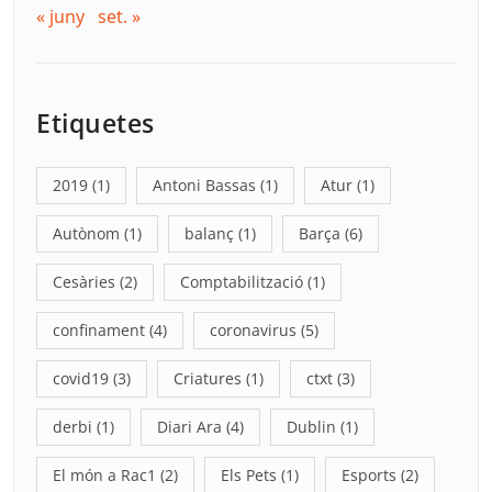
« juny
set. »
Etiquetes
2019
(1)
Antoni Bassas
(1)
Atur
(1)
Autònom
(1)
balanç
(1)
Barça
(6)
Cesàries
(2)
Comptabilització
(1)
confinament
(4)
coronavirus
(5)
covid19
(3)
Criatures
(1)
ctxt
(3)
derbi
(1)
Diari Ara
(4)
Dublin
(1)
El món a Rac1
(2)
Els Pets
(1)
Esports
(2)