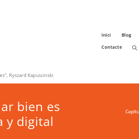
Inici
Blog
Contacte
es", Ryszard Kapuscinski
lar bien es
Capítu
 y digital