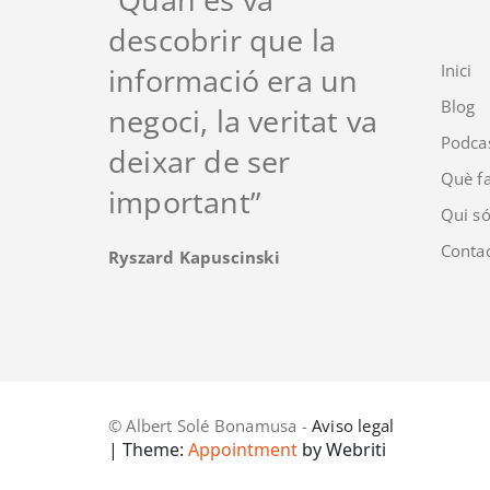
descobrir que la
Inici
informació era un
Blog
negoci, la veritat va
Podca
deixar de ser
Què fa
important”
Qui s
Conta
Ryszard Kapuscinski
© Albert Solé Bonamusa -
Aviso legal
| Theme:
Appointment
by Webriti