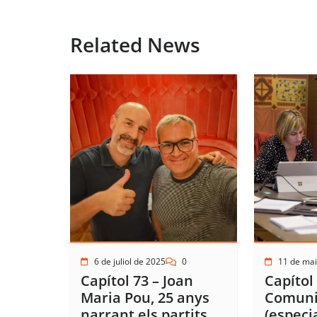
Related News
6 de juliol de 2025
0
11 de mai
Capítol 73 – Joan
Capítol 
Maria Pou, 25 anys
Comunic
narrant els partits
(especi