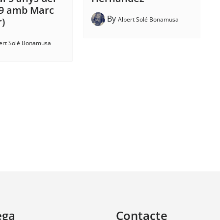
19 amb Marc
By
Albert Solé Bonamusa
r)
ert Solé Bonamusa
ega
Contacte