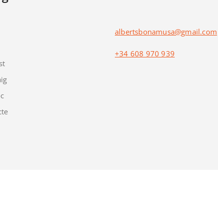
albertsbonamusa@gmail.com
+34 608 970 939
st
ig
óc
cte