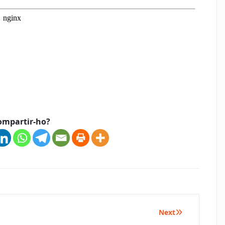
p
teix
ompartir-ho?
Next