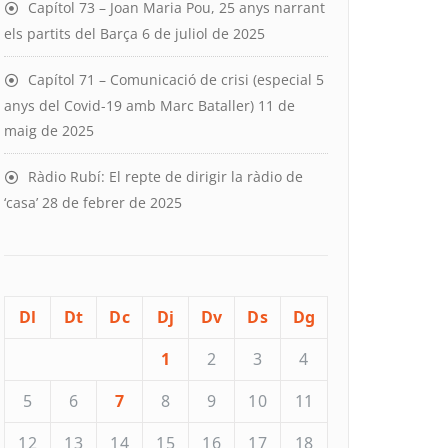
Capítol 73 – Joan Maria Pou, 25 anys narrant
els partits del Barça
6 de juliol de 2025
Capítol 71 – Comunicació de crisi (especial 5
anys del Covid-19 amb Marc Bataller)
11 de
maig de 2025
Ràdio Rubí: El repte de dirigir la ràdio de
‘casa’
28 de febrer de 2025
Dl
Dt
Dc
Dj
Dv
Ds
Dg
1
2
3
4
5
6
7
8
9
10
11
12
13
14
15
16
17
18