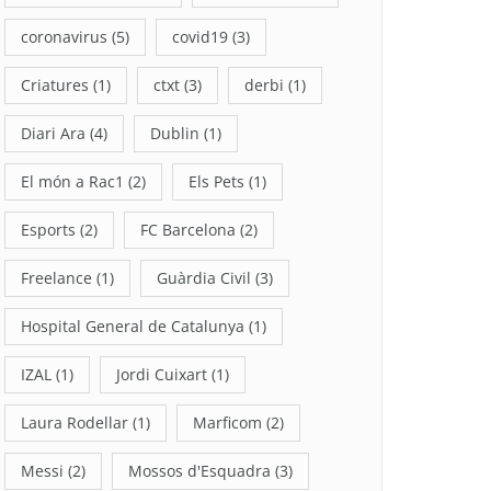
coronavirus
(5)
covid19
(3)
Criatures
(1)
ctxt
(3)
derbi
(1)
Diari Ara
(4)
Dublin
(1)
El món a Rac1
(2)
Els Pets
(1)
Esports
(2)
FC Barcelona
(2)
Freelance
(1)
Guàrdia Civil
(3)
Hospital General de Catalunya
(1)
IZAL
(1)
Jordi Cuixart
(1)
Laura Rodellar
(1)
Marficom
(2)
Messi
(2)
Mossos d'Esquadra
(3)