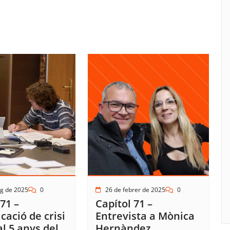
g de 2025
0
26 de febrer de 2025
0
71 –
Capítol 71 –
ació de crisi
Entrevista a Mònica
al 5 anys del
Hernàndez