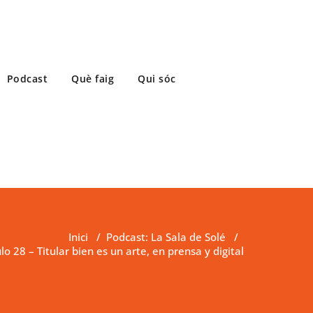
Podcast
Què faig
Qui sóc
Inici
/
Podcast: La Sala de Solé
/
lo 28 – Titular bien es un arte, en prensa y digital