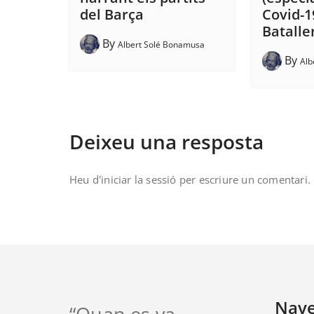
del Barça
Covid-
Batalle
By
Albert Solé Bonamusa
By
Alb
Deixeu una resposta
Heu d'
iniciar la sessió
per escriure un comentari.
Nav
“Quan es va