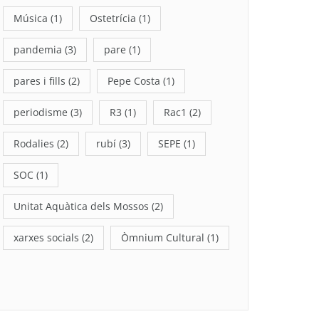
Música
(1)
Ostetrícia
(1)
pandemia
(3)
pare
(1)
pares i fills
(2)
Pepe Costa
(1)
periodisme
(3)
R3
(1)
Rac1
(2)
Rodalies
(2)
rubí
(3)
SEPE
(1)
SOC
(1)
Unitat Aquàtica dels Mossos
(2)
xarxes socials
(2)
Òmnium Cultural
(1)