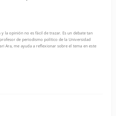
p
teix
 y la opinión no es fácil de trazar. Es un debate tan
rofesor de periodismo político de la Universidad
ri Ara, me ayuda a reflexionar sobre el tema en este
p
teix