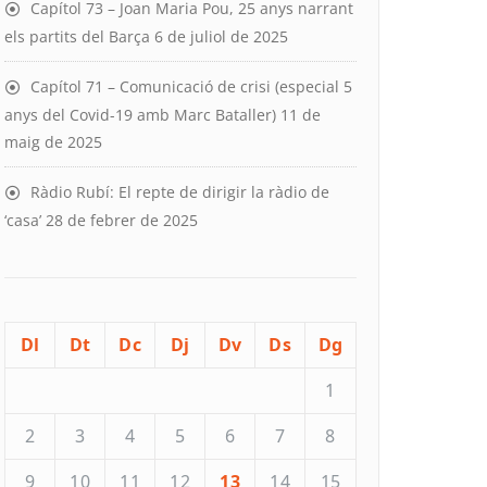
Capítol 73 – Joan Maria Pou, 25 anys narrant
els partits del Barça
6 de juliol de 2025
Capítol 71 – Comunicació de crisi (especial 5
anys del Covid-19 amb Marc Bataller)
11 de
maig de 2025
Ràdio Rubí: El repte de dirigir la ràdio de
‘casa’
28 de febrer de 2025
Dl
Dt
Dc
Dj
Dv
Ds
Dg
1
2
3
4
5
6
7
8
9
10
11
12
13
14
15