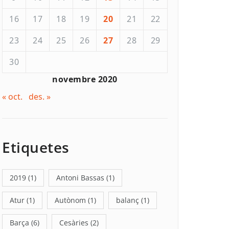
16
17
18
19
20
21
22
23
24
25
26
27
28
29
30
novembre 2020
« oct.
des. »
Etiquetes
2019
(1)
Antoni Bassas
(1)
Atur
(1)
Autònom
(1)
balanç
(1)
Barça
(6)
Cesàries
(2)