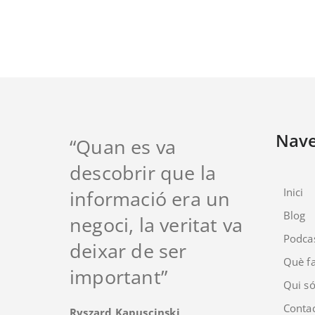
Nav
“Quan es va
descobrir que la
Inici
informació era un
Blog
negoci, la veritat va
Podca
deixar de ser
Què fa
important”
Qui s
Conta
Ryszard Kapuscinski