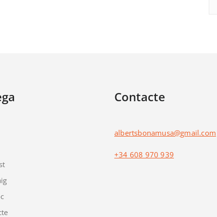
ega
Contacte
albertsbonamusa@gmail.com
+34 608 970 939
st
ig
óc
cte