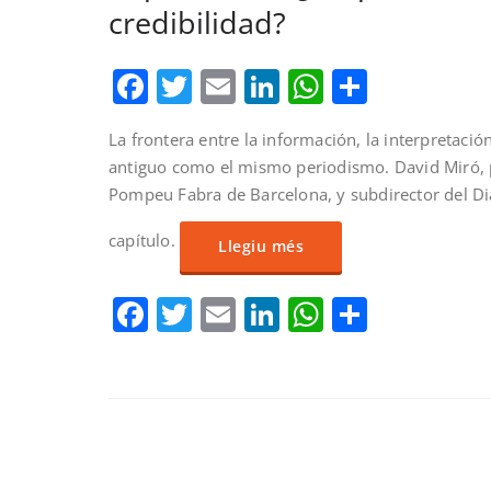
credibilidad?
Facebook
Twitter
Email
LinkedIn
WhatsAp
Compar
La frontera entre la información, la interpretación
antiguo como el mismo periodismo. David Miró, p
Pompeu Fabra de Barcelona, y subdirector del Dia
capítulo.
Llegiu més
Facebook
Twitter
Email
LinkedIn
WhatsAp
Compar