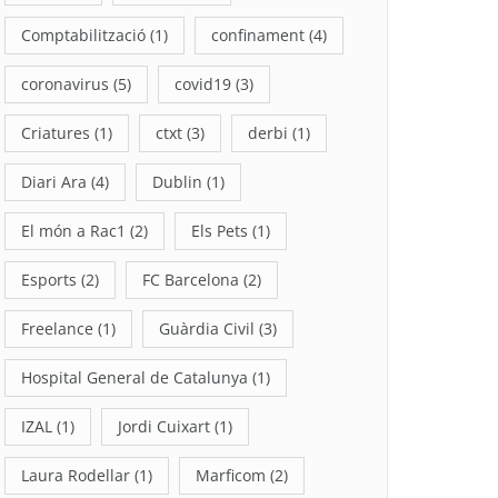
Comptabilització
(1)
confinament
(4)
coronavirus
(5)
covid19
(3)
Criatures
(1)
ctxt
(3)
derbi
(1)
Diari Ara
(4)
Dublin
(1)
El món a Rac1
(2)
Els Pets
(1)
Esports
(2)
FC Barcelona
(2)
Freelance
(1)
Guàrdia Civil
(3)
Hospital General de Catalunya
(1)
IZAL
(1)
Jordi Cuixart
(1)
Laura Rodellar
(1)
Marficom
(2)