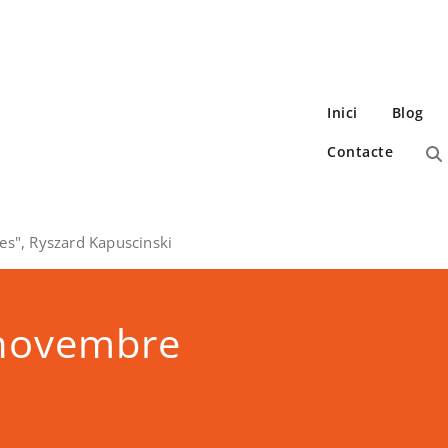
Inici
Blog
Contacte
es", Ryszard Kapuscinski
 novembre