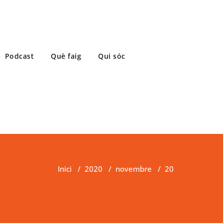
Podcast
Què faig
Qui sóc
Inici
/
2020
/
novembre
/
20