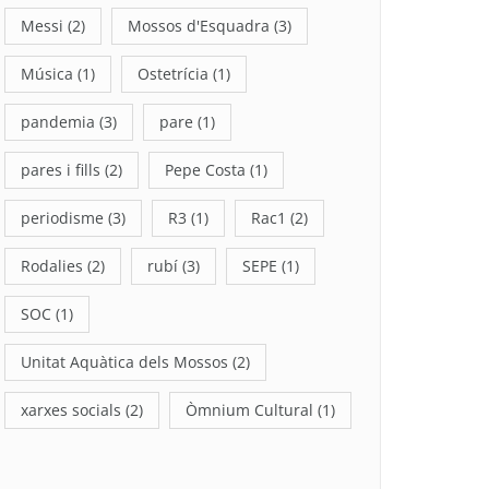
Messi
(2)
Mossos d'Esquadra
(3)
Música
(1)
Ostetrícia
(1)
pandemia
(3)
pare
(1)
pares i fills
(2)
Pepe Costa
(1)
periodisme
(3)
R3
(1)
Rac1
(2)
Rodalies
(2)
rubí
(3)
SEPE
(1)
SOC
(1)
Unitat Aquàtica dels Mossos
(2)
xarxes socials
(2)
Òmnium Cultural
(1)