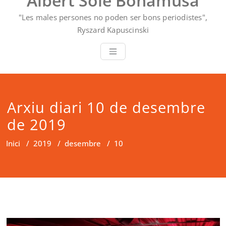
Albert Solé Bonamusa
"Les males persones no poden ser bons periodistes",
Ryszard Kapuscinski
Arxiu diari 10 de desembre
de 2019
Inici
/
2019
/
desembre
/
10