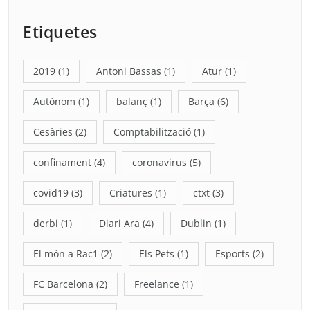
Etiquetes
2019
(1)
Antoni Bassas
(1)
Atur
(1)
Autònom
(1)
balanç
(1)
Barça
(6)
Cesàries
(2)
Comptabilització
(1)
confinament
(4)
coronavirus
(5)
covid19
(3)
Criatures
(1)
ctxt
(3)
derbi
(1)
Diari Ara
(4)
Dublin
(1)
El món a Rac1
(2)
Els Pets
(1)
Esports
(2)
FC Barcelona
(2)
Freelance
(1)