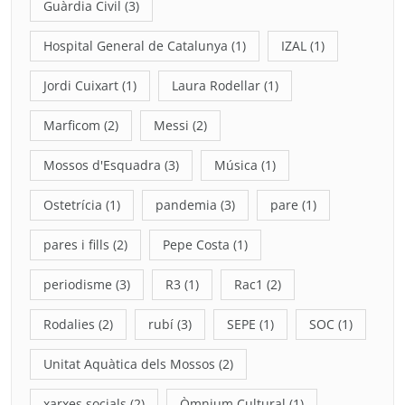
Guàrdia Civil
(3)
Hospital General de Catalunya
(1)
IZAL
(1)
Jordi Cuixart
(1)
Laura Rodellar
(1)
Marficom
(2)
Messi
(2)
Mossos d'Esquadra
(3)
Música
(1)
Ostetrícia
(1)
pandemia
(3)
pare
(1)
pares i fills
(2)
Pepe Costa
(1)
periodisme
(3)
R3
(1)
Rac1
(2)
Rodalies
(2)
rubí
(3)
SEPE
(1)
SOC
(1)
Unitat Aquàtica dels Mossos
(2)
xarxes socials
(2)
Òmnium Cultural
(1)