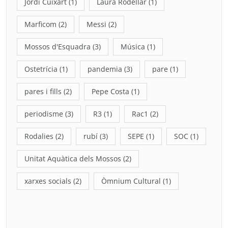
Jordi Cuixart
(1)
Laura Rodellar
(1)
Marficom
(2)
Messi
(2)
Mossos d'Esquadra
(3)
Música
(1)
Ostetrícia
(1)
pandemia
(3)
pare
(1)
pares i fills
(2)
Pepe Costa
(1)
periodisme
(3)
R3
(1)
Rac1
(2)
Rodalies
(2)
rubí
(3)
SEPE
(1)
SOC
(1)
Unitat Aquàtica dels Mossos
(2)
xarxes socials
(2)
Òmnium Cultural
(1)