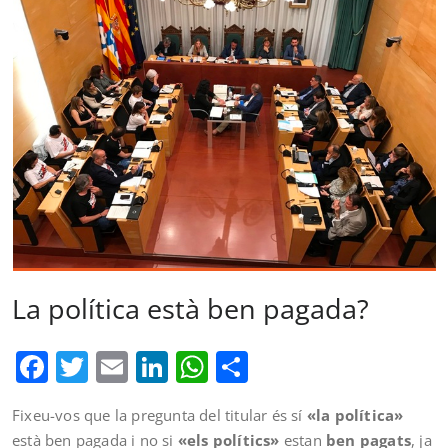
La política està ben pagada?
Facebook
Twitter
Email
LinkedIn
WhatsApp
Comparteix
Fixeu-vos que la pregunta del titular és sí
«la política»
està ben pagada i no si
«els polítics»
estan
ben pagats
, ja