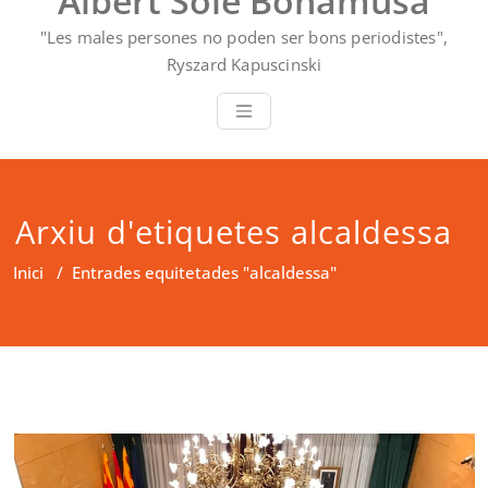
Albert Solé Bonamusa
"Les males persones no poden ser bons periodistes",
Ryszard Kapuscinski
Arxiu d'etiquetes alcaldessa
Inici
/
Entrades equitetades "alcaldessa"