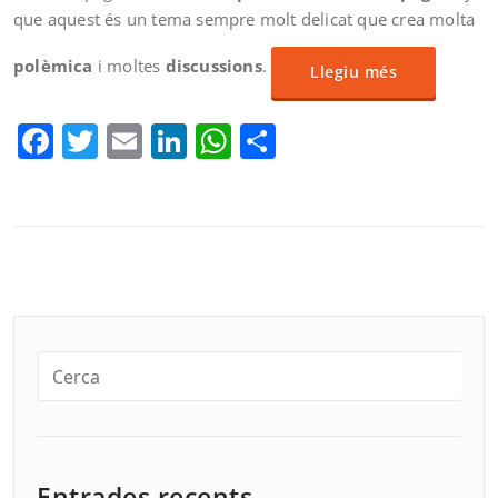
que aquest és un tema sempre molt delicat que crea molta
polèmica
i moltes
discussions
.
Llegiu més
Facebook
Twitter
Email
LinkedIn
WhatsApp
Comparteix
Entrades recents