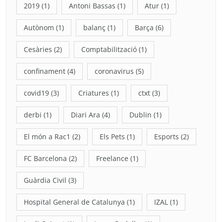
2019
(1)
Antoni Bassas
(1)
Atur
(1)
Autònom
(1)
balanç
(1)
Barça
(6)
Cesàries
(2)
Comptabilització
(1)
confinament
(4)
coronavirus
(5)
covid19
(3)
Criatures
(1)
ctxt
(3)
derbi
(1)
Diari Ara
(4)
Dublin
(1)
El món a Rac1
(2)
Els Pets
(1)
Esports
(2)
FC Barcelona
(2)
Freelance
(1)
Guàrdia Civil
(3)
Hospital General de Catalunya
(1)
IZAL
(1)